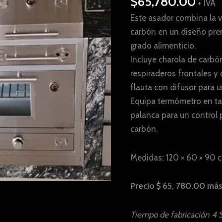
$
65,780.00
Carbón
+ IVA
con
Este asador combina la ve
Horno
carbón en un diseño pre
Ataúd
grado alimenticio.
cantidad
Incluye charola de carbón
respiraderos frontales y
flauta con difusor para 
Equipa termómetro en ta
palanca para un control 
carbón.
Medidas: 120 × 60 × 90 
Precio $ 65, 780.00 más
Tiempo de fabricación 4