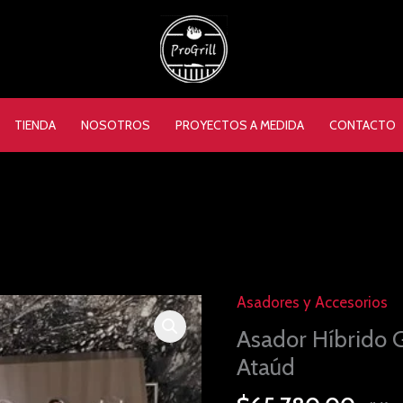
TIENDA
NOSOTROS
PROYECTOS A MEDIDA
CONTACTO
Asadores y Accesorios
Asador
Híbrido
Asador Híbrido 
Gas
Ataúd
y