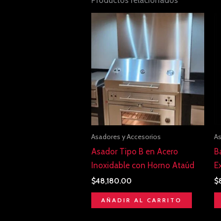
Asadores y Accesorios
As
Asador Tipo B en Acero
B
Inoxidable con Horno Ataúd
E
$
48,180.00
$
AÑADIR AL CARRITO