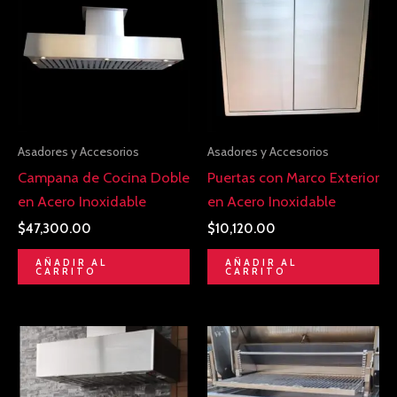
Asadores y Accesorios
Asadores y Accesorios
Campana de Cocina Doble
Puertas con Marco Exterior
en Acero Inoxidable
en Acero Inoxidable
$
47,300.00
$
10,120.00
AÑADIR AL
AÑADIR AL
CARRITO
CARRITO