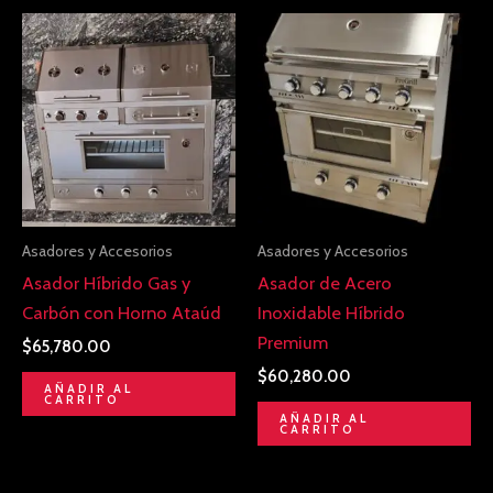
Asadores y Accesorios
Asadores y Accesorios
Asador Híbrido Gas y
Asador de Acero
Carbón con Horno Ataúd
Inoxidable Híbrido
Premium
$
65,780.00
$
60,280.00
AÑADIR AL
CARRITO
AÑADIR AL
CARRITO