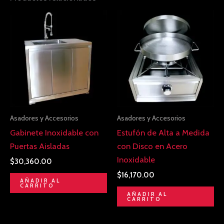
Asadores y Accesorios
Asadores y Accesorios
Gabinete Inoxidable con
Estufón de Alta a Medida
Puertas Aisladas
con Disco en Acero
Inoxidable
$
30,360.00
$
16,170.00
AÑADIR AL
CARRITO
AÑADIR AL
CARRITO