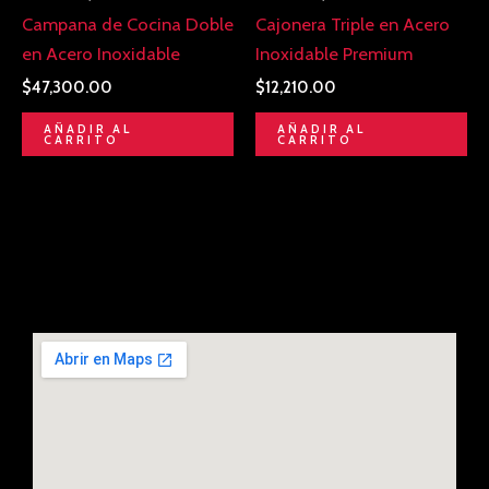
Campana de Cocina Doble
Cajonera Triple en Acero
en Acero Inoxidable
Inoxidable Premium
$
47,300.00
$
12,210.00
AÑADIR AL
AÑADIR AL
CARRITO
CARRITO