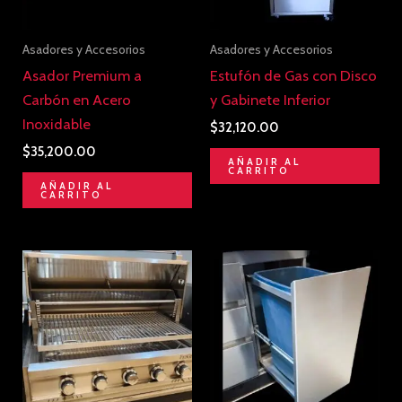
Asadores y Accesorios
Asadores y Accesorios
Asador Premium a
Estufón de Gas con Disco
Carbón en Acero
y Gabinete Inferior
Inoxidable
$
32,120.00
$
35,200.00
AÑADIR AL
CARRITO
AÑADIR AL
CARRITO